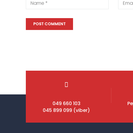
049 660 103
Pe
045 899 099 (viber)