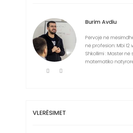
Burim Avdiu
Përvojë në mësimdhën
në profesion: Mbi 12 v
Shkollimi : Master n
matematiko natyror
VLERËSIMET