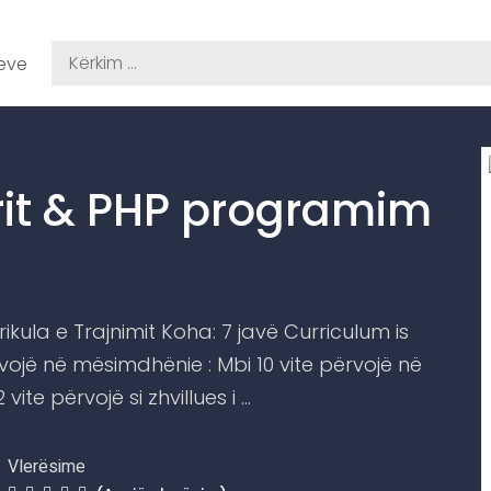
meve
erit & PHP programim
kula e Trajnimit Koha: 7 javë Curriculum is
vojë në mësimdhënie : Mbi 10 vite përvojë në
ite përvojë si zhvillues i …
Vlerësime