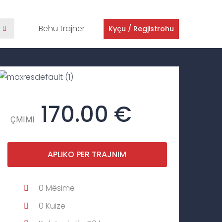
Bëhu trajner
Kyçu / Regjistrohu
170.00 €
ÇMIMI
APLIKO PER TRAJNIM
0
Mësime
0
Kuize