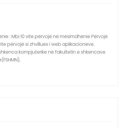
ie : Mbi 10 vite përvojë në mësimdhënie Përvojë
ite përvojë si zhvillues i web aplikacioneve.
ë shkenca kompjuterike në fakultetin e shkencave
e(FSHMN),