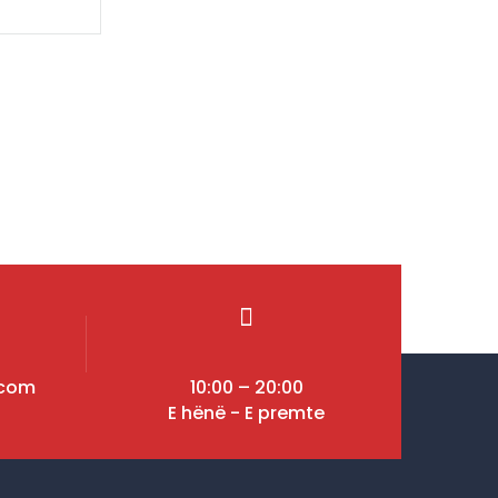
.com
10:00 – 20:00
E hënë - E premte