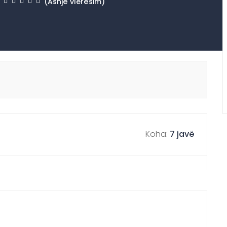
(Asnjë vlerësim)
Koha:
7 javë