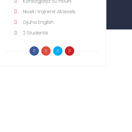
Kohëzgjatja
50 hours
Niveli i trajnimit
All levels
Gjuha
English
2
Studentë