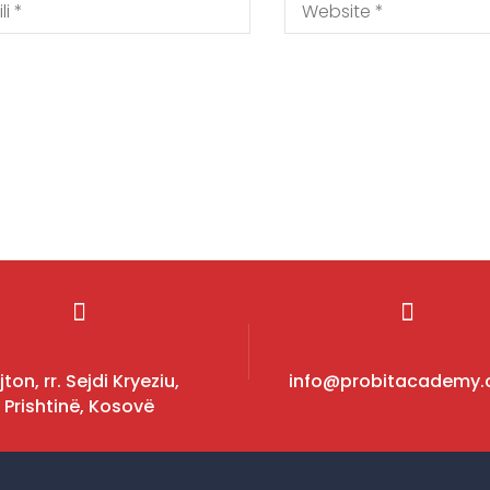
jton, rr. Sejdi Kryeziu,
info@probitacademy
Prishtinë, Kosovë