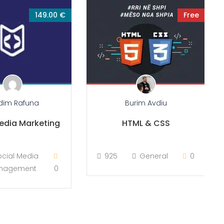
149.00 €
Free
dim Rafuna
Burim Avdiu
edia Marketing
HTML & CSS
ocial Media
925
General
0
nagement
0