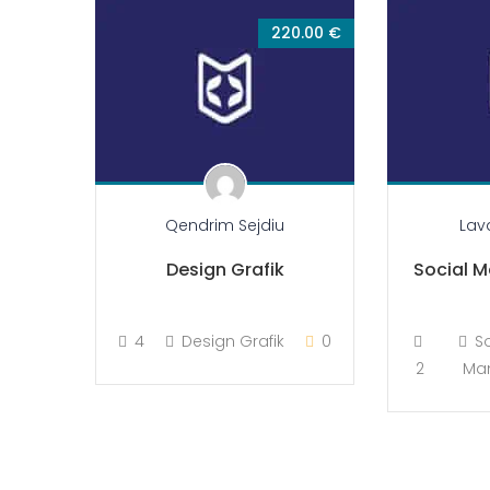
220.00 €
Qendrim Sejdiu
Lav
Design Grafik
Social M
4
Design Grafik
0
S
2
Ma