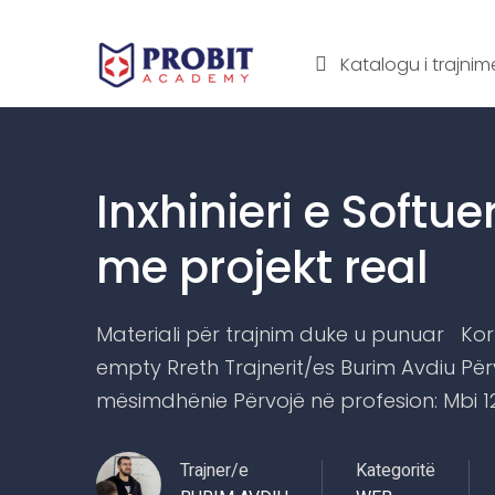
Katalogu i trajni
Inxhinieri e Softu
me projekt real
Materiali për trajnim duke u punuar Korri
empty Rreth Trajnerit/es Burim Avdiu Për
mësimdhënie Përvojë në profesion: Mbi 12 v
Trajner/e
Kategoritë