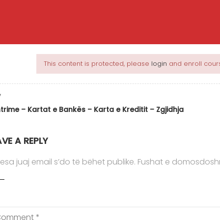
meve
me projekt real
This content is protected, please
login
and enroll cours
9 mësime / 2 kuize Koha: 7 javë
real Hyrje në Programimin e Orientuar të
V
sioni1.2 Çka është OOP dhe konceptet kryesore …
trime – Kartat e Bankës – Karta e Kreditit – Zgjidhja
Vlerësime
AVE A REPLY
(Asnjë vlerësim)
esa juaj email s’do të bëhet publike.
Fushat e domosdosh