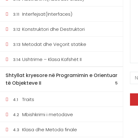
Interfejsat(Interfaces)
3.11
Konstruktori dhe Destruktori
3.12
049 660 103
Pe
045 899 099 (viber)
Metodat dhe Veçorit statike
3.13
Ushtrime – Klasa Kafshët II
3.14
Shtyllat kryesore në Programimin e Orientuar
të Objekteve II
5
Traits
4.1
Mbishkrimi i metodave
4.2
Klasa dhe Metoda finale
4.3