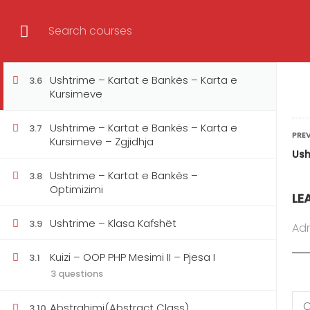
Ushtrime – Kartat e Bankës – Karta e
3.5
Katalogu i trajni
Kreditit – Zgjidhja
OOP PHP & MySQL 
Ushtrime – Kartat e Bankës – Karta e
3.6
Kursimeve
Korrikula e Trajnimit Totali i mësimeve: 3
CoursesWebOOP PHP & MySQL me projekt 
Ushtrime – Kartat e Bankës – Karta e
3.7
PRE
Kursimeve – Zgjidhja
Objekteve 2 Leksioni1.1 Hyrje në OOP Lek
Ush
Ushtrime – Kartat e Bankës –
3.8
Optimizimi
Trajner/e
Kategoritë
LE
BURIM AVDIU
WEB
Ushtrime – Klasa Kafshët
3.9
Adr
Kuizi – OOP PHP Mesimi II – Pjesa I
3.1
3 questions
Abstrahimi(Abstract Class)
3.10