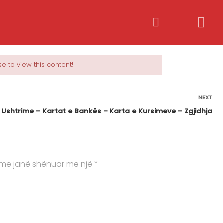
Bëhu trajner
Kyçu / Regjistrohu
e to view this content!
NEXT
Ushtrime – Kartat e Bankës – Karta e Kursimeve – Zgjidhja
me janë shënuar me një
*