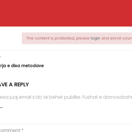
meve
me projekt real
This content is protected, please
login
and enroll cours
9 mësime / 2 kuize Koha: 7 javë
real Hyrje në Programimin e Orientuar të
V
sioni1.2 Çka është OOP dhe konceptet kryesore …
rrja e disa metodave
Vlerësime
AVE A REPLY
(Asnjë vlerësim)
esa juaj email s’do të bëhet publike.
Fushat e domosdosh