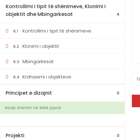
Kontrollimi i tipit të shënimeve, Klonimi i
objektit dhe Mbingarkesat
4
Kontrollimi i tipit të shënimeve
6.1
049 660 103
Pe
045 899 099 (viber)
Klonimi i objektit
6.2
Mbingarkesat
6.3
Krahasimi i objekteve
6.4
Principet e dizajnit
0
Asnjë shënim në këtë pjesë
Projekti
0