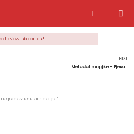
Bëhu trajner
Kyçu / Regjistrohu
e to view this content!
NEXT
Metodat magjike – Pjesa I
me janë shënuar me një
*