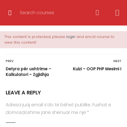
OOP PHP & MySQL me projekt
This content is protected, please
login
and enroll course to
real
view this content!
Korrikula e Trajnimit Totali i mësimeve: 39
PREV
NEXT
mësime / 2 kuize Koha: 7 javë CoursesWebOOP
Detyra për ushtrime –
Kuizi – OOP PHP Mesimi I
PHP & MySQL me projekt real Hyrje në
Kalkulatori – Zgjidhja
Programimin e Orientuar të Objekteve 2
Leksioni1.1 Hyrje në OOP Leksioni1.2 Çka është
LEAVE A REPLY
OOP dhe konceptet kryesore …
Adresa juaj email s’do të bëhet publike.
Fushat e
domosdoshme janë shënuar me një
*
Trajner/e
BURIM AVDIU