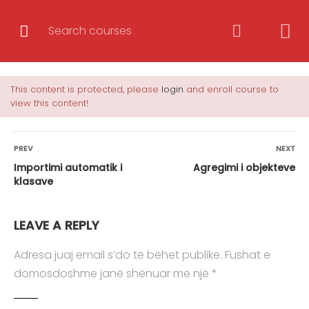
Hyrje në Laravel 6.x
This content is protected, please
login
and enroll course to
view this content!
Korrikula e Trajnimit Totali i mësimeve: 54
mësime Koha: 6 javë CoursesWebHyrje në
Laravel 6.x Rishikim i koncepteve të OOP-së 17
PREV
NEXT
Leksioni1.1 Klasa Leksioni1.2 Objekti Leksioni1.3
Importimi automatik i
Agregimi i objekteve
klasave
Konstruktorët Leksioni1.4 Destruktorët
Leksioni1.5 Atributet dhe metodat statike
LEAVE A REPLY
Leksioni1.6 Enkapsulimi Leksioni1.7 Trashëgimia
Leksioni1.8 Shumformësia …
Adresa juaj email s’do të bëhet publike.
Fushat e
domosdoshme janë shënuar me një
*
Trajner/e
BURIM AVDIU