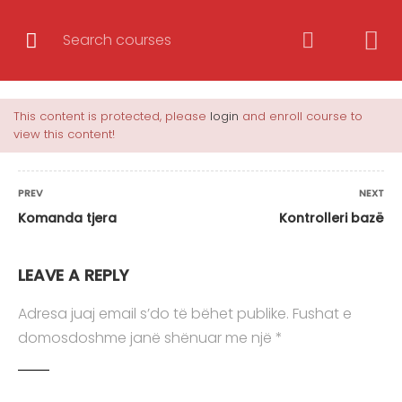
Hyrje në Laravel 6.x
This content is protected, please
login
and enroll course to
view this content!
Korrikula e Trajnimit Totali i mësimeve: 54
mësime Koha: 6 javë CoursesWebHyrje në
Laravel 6.x Rishikim i koncepteve të OOP-së 17
PREV
NEXT
Leksioni1.1 Klasa Leksioni1.2 Objekti Leksioni1.3
Komanda tjera
Kontrolleri bazë
Konstruktorët Leksioni1.4 Destruktorët
Leksioni1.5 Atributet dhe metodat statike
LEAVE A REPLY
Leksioni1.6 Enkapsulimi Leksioni1.7 Trashëgimia
Adresa juaj email s’do të bëhet publike.
Fushat e
Leksioni1.8 Shumformësia …
domosdoshme janë shënuar me një
*
Trajner/e
BURIM AVDIU