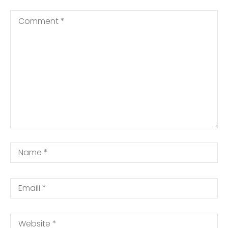
Kategoritë
WEB
Vlerësime
(Asnjë vlerësim)
049 660 103
045 899 099 (viber)