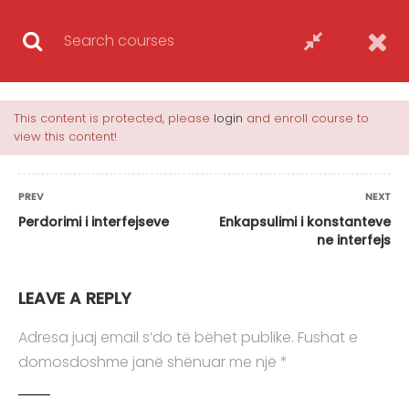
This content is protected, please
login
and enroll course to
view this content!
Java OOP
PREV
NEXT
Korrikula e Trajnimit Totali i mësimeve: 43
Perdorimi i interfejseve
Enkapsulimi i konstanteve
mësime Koha: 30 orë CoursesJavaJava OOP
ne interfejs
Hyrje ne OOP 1 Leksioni1.1 Principet
fundamentale ne OOP Definimi i klases 15
LEAVE A REPLY
Leksioni2.1 Fushat e klases Leksioni2.2 Metodat
Adresa juaj email s’do të bëhet publike.
Fushat e
Leksioni2.3 Qasja ndaj fushave dhe metodave
domosdoshme janë shënuar me një
*
Leksioni2.4 Definimi …
Trajner/e