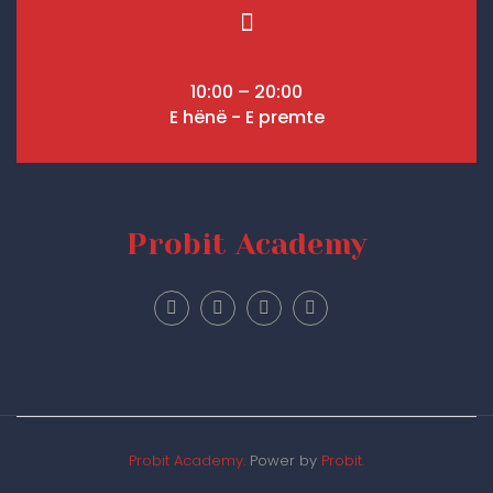
10:00 – 20:00
E hënë - E premte
Probit Academy
Probit Academy.
Power by
Probit.