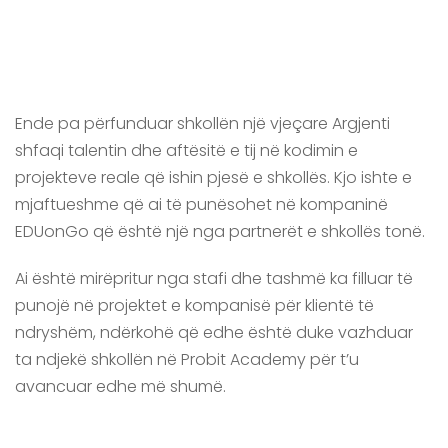
Ende pa përfunduar shkollën një vjeçare Argjenti
shfaqi talentin dhe aftësitë e tij në kodimin e
projekteve reale që ishin pjesë e shkollës. Kjo ishte e
mjaftueshme që ai të punësohet në kompaninë
EDUonGo që është një nga partnerët e shkollës tonë.
Ai është mirëpritur nga stafi dhe tashmë ka filluar të
punojë në projektet e kompanisë për klientë të
ndryshëm, ndërkohë që edhe është duke vazhduar
ta ndjekë shkollën në Probit Academy për t’u
avancuar edhe më shumë.