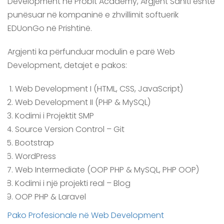
Development në Probit Academy, Argjent Sahiti është
punësuar në kompaninë e zhvillimit softuerik
EDUonGo në Prishtinë.
Argjenti ka përfunduar modulin e parë Web
Development, detajet e pakos:
Web Development I (HTML, CSS, JavaScript)
Web Development II (PHP & MySQL)
Kodimi i Projektit SMP
Source Version Control – Git
Bootstrap
WordPress
Web Intermediate (OOP PHP & MySQL, PHP OOP)
Kodimi i një projekti real – Blog
OOP PHP & Laravel
Pako Profesionale në Web Development