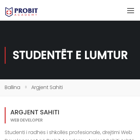
STUDENTËT E LUMTUR
Ballina
Argjent Sahiti
ARGJENT SAHITI
WEB DEVELOPER
Studenti i radhës i shkollës profesionale, drejtimi Web